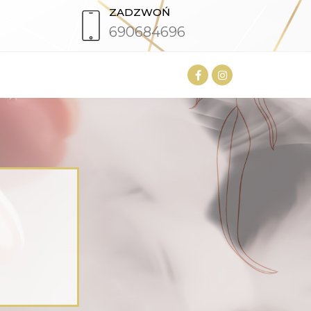
ZADZWOŃ
690684696