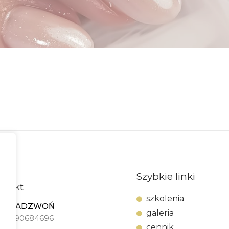
Szybkie linki
ntakt
szkolenia
ZADZWOŃ
galeria
690684696
cennik